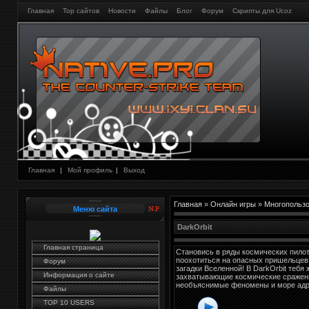
Главная
Тор сайтов
Новости
Файлы
Блог
Форум
Скрипты для Ucoz
Главная
|
Мой профиль
|
Выход
Главная
»
Онлайн игры
»
Многопользо
Меню сайта
DarkOrbit
Главная страница
Становись в ряды космических пилот
поохотиться на опасных пришельцев 
Форум
загадки Вселенной! В DarkOrbit тебя 
Информация о сайте
захватывающие космические сражен
необъяснимые феномены и море адр
Файлы
TOP 10 USERS