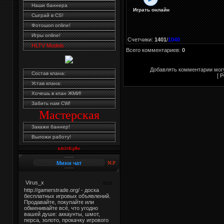
Наши баннера
Играть онлайн
Сыграй в CS!
Фотошоп online!
Игры online!
Счетчики
:
1401
/
1040
HLTV Models
Всего комментариев
:
0
Добавлять комментарии могу
Состав клана:
[
Р
Устав клана:
Хочешь в клан ЖМИ!
Забить нам CW!
Мастерская
Закажи баннер!
Выложи работу!
Мини чат