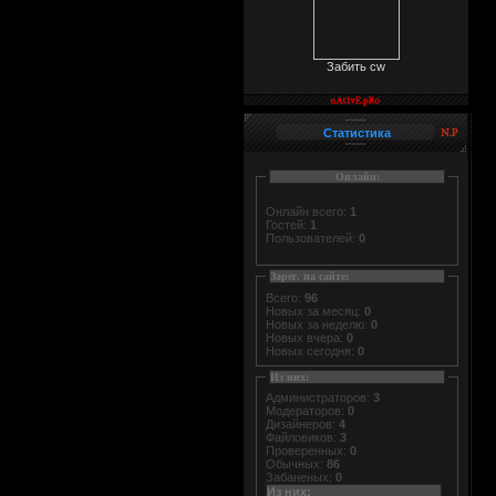
Забить cw
Статистика
Онлайн:
Онлайн всего:
1
Гостей:
1
Пользователей:
0
Зарег. на сайте:
Всего:
96
Новых за месяц:
0
Новых за неделю:
0
Новых вчера:
0
Новых сегодня:
0
Из них:
Администраторов:
3
Модераторов:
0
Дизайнеров:
4
Файловиков:
3
Проверенных:
0
Обычных:
86
Забаненых:
0
Из них: