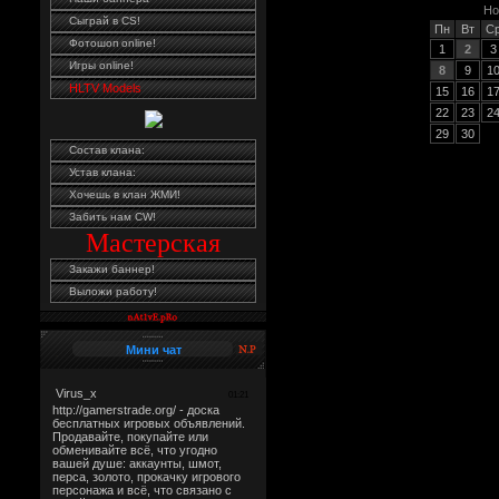
Но
Сыграй в CS!
Пн
Вт
С
Фотошоп online!
1
2
3
Игры online!
8
9
1
HLTV Models
15
16
1
22
23
2
29
30
Состав клана:
Устав клана:
Хочешь в клан ЖМИ!
Забить нам CW!
Мастерская
Закажи баннер!
Выложи работу!
Мини чат