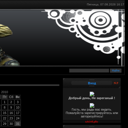
Пятница, 07.08.2026
16:17
Вход
 2010
Пт
Сб
Вс
Добрый день, Не зареганый !
1
2
3
8
9
10
Гость, мы рады вас видеть.
15
16
17
Пожалуйста зарегистрируйтесь или
авторизуйтесь!
22
23
24
29
30
31