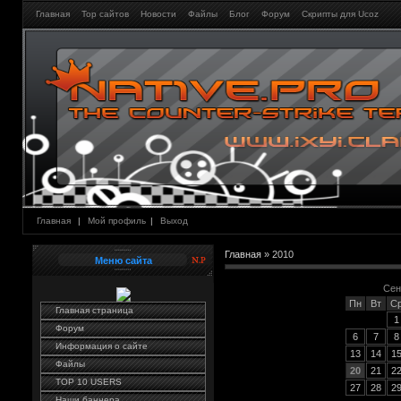
Главная
Тор сайтов
Новости
Файлы
Блог
Форум
Скрипты для Ucoz
Главная
|
Мой профиль
|
Выход
Главная
»
2010
Меню сайта
Сен
Пн
Вт
С
Главная страница
1
Форум
6
7
8
Информация о сайте
13
14
1
Файлы
20
21
2
TOP 10 USERS
27
28
2
Наши баннера