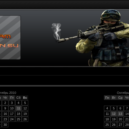
тябрь 2010
Октябрь
р
Чт
Пт
Сб
Вс
Пн
Вт
Ср
Чт
2
3
4
5
9
10
11
12
4
5
6
7
5
16
17
18
19
11
12
13
14
2
23
24
25
26
18
19
20
21
9
30
25
26
27
28