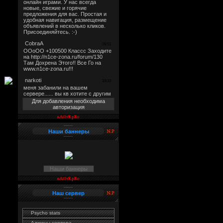
Для добавления необходима
авторизация
Наши баннеры
Наши баннеры
Наш сервер
Psycho stats
Админы сервера