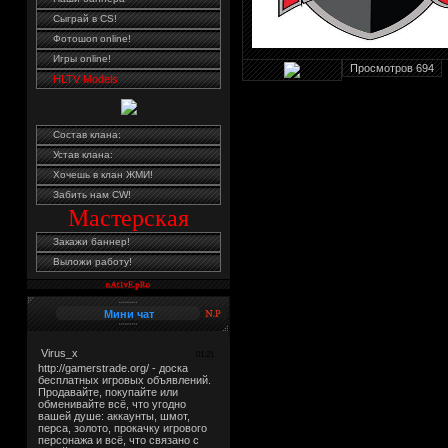
Сыграй в CS!
Фотошоп online!
Игры online!
Просмотров 694
HLTV Models
Состав клана:
Устав клана:
Хочешь в клан ЖМИ!
Забить нам CW!
Мастерская
Закажи баннер!
Выложи работу!
Мини чат