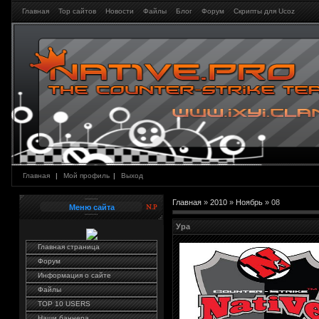
Главная
Тор сайтов
Новости
Файлы
Блог
Форум
Скрипты для Ucoz
Главная
|
Мой профиль
|
Выход
Главная
»
2010
»
Ноябрь
»
08
Меню сайта
Ура
Главная страница
Форум
Информация о сайте
Файлы
TOP 10 USERS
Наши баннера